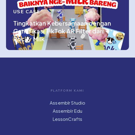
USE CASE
Tingkatkan Kebersamaan dengan
Gamifikasi TikTok AR Filter dari
Pocky Milk
PLATFORM KAMI
Assemblr Studio
Assemblr Edu
LessonCrafts