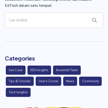
EdTech dalam satu tempat.
Categories
Use Case
EDU Insights
Assemblr Team
Tips & Tutorials
User's Corner
News
Community
Tech Insights