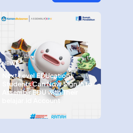
NEWS
Next Level EDUcation!
Students Can Now Sign In to
Assemblr EDU with Their
belajar.id Account