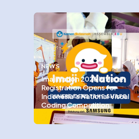
NEWS
ImajiNation 2026 Is Here!
Registration Opens for
Indonesia's National Visual
Coding Competition