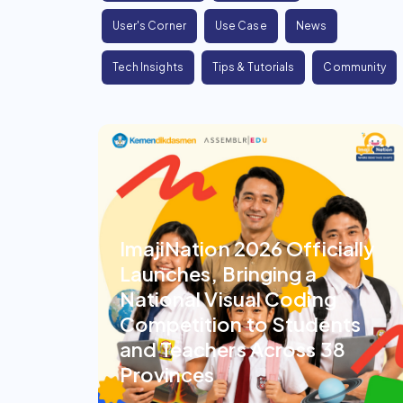
User's Corner
Use Case
News
Tech Insights
Tips & Tutorials
Community
ImajiNation 2026 Officially
Launches, Bringing a
National Visual Coding
Competition to Students
and Teachers Across 38
Provinces