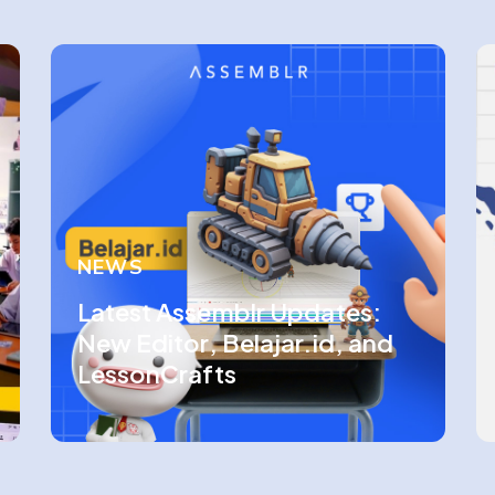
NEWS
Latest Assemblr Updates:
New Editor, Belajar.id, and
LessonCrafts