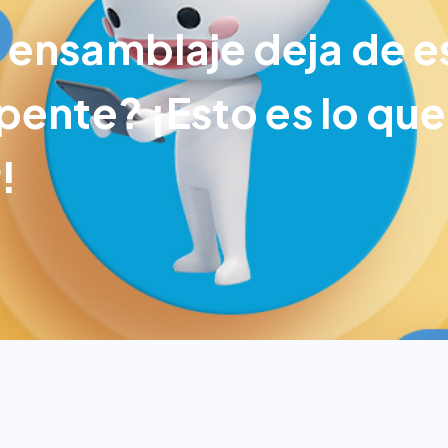
 ensamblaje deja de e
pente? ¡Esto es lo que
!