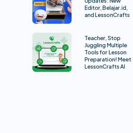
Updates: New
Editor, Belajar.id,
and LessonCrafts
Teacher, Stop
Juggling Multiple
Tools for Lesson
Preparation! Meet
LessonCrafts AI