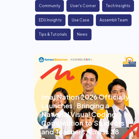
Community
User's Corner
Tech Insights
EDU Insights
Use Case
Assemblr Team
Tips & Tutorials
News
ImajiNation 2026 Officially
Launches, Bringing a
National Visual Coding
Competition to Students
and Teachers Across 38